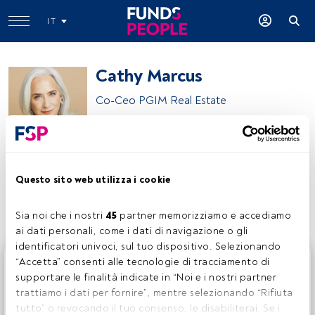
IT
Cathy Marcus
Co-Ceo PGIM Real Estate
PGIM Investments
Questo sito web utilizza i cookie
Condividi:
Sia noi che i nostri 
45
 partner memorizziamo e accediamo 
ai dati personali, come i dati di navigazione o gli 
identificatori univoci, sul tuo dispositivo. Selezionando 
Questo è un articolo riservato agli utenti FundsPeople. Se
“Accetta” consenti alle tecnologie di tracciamento di 
sei già registrato, accedi tramite il pulsante Login. Se non
supportare le finalità indicate in “Noi e i nostri partner 
hai ancora un account, ti invitiamo a registrarti per scoprire
trattiamo i dati per fornire”, mentre selezionando “Rifiuta 
tutti i contenuti che FundsPeople ha da offrire.
tutto” o revocando il tuo consenso, le disabiliterai. Se i 