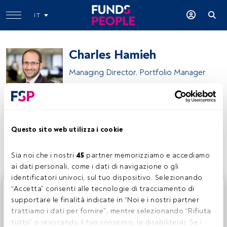
IT
Charles Hamieh
Managing Director, Portfolio Manager
ClearBridge Investments (Gruppo Franklin Templeton)
Questo sito web utilizza i cookie
Condividi:
Sia noi che i nostri 
45
 partner memorizziamo e accediamo 
ai dati personali, come i dati di navigazione o gli 
identificatori univoci, sul tuo dispositivo. Selezionando 
Questo è un articolo riservato agli utenti FundsPeople. Se
“Accetta” consenti alle tecnologie di tracciamento di 
sei già registrato, accedi tramite il pulsante Login. Se non
supportare le finalità indicate in “Noi e i nostri partner 
hai ancora un account, ti invitiamo a registrarti per scoprire
trattiamo i dati per fornire”, mentre selezionando “Rifiuta 
tutti i contenuti che FundsPeople ha da offrire.
tutto” o revocando il tuo consenso, le disabiliterai. Se i 