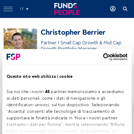
IT
Christopher Berrier
Partner I Small Cap Growth & Mid Cap
Growth Portfolio Manager
Brown Advisory
Questo sito web utilizza i cookie
Condividi:
Sia noi che i nostri 
45
 partner memorizziamo e accediamo 
ai dati personali, come i dati di navigazione o gli 
identificatori univoci, sul tuo dispositivo. Selezionando 
Questo è un articolo riservato agli utenti FundsPeople. Se
“Accetta” consenti alle tecnologie di tracciamento di 
sei già registrato, accedi tramite il pulsante Login. Se non
supportare le finalità indicate in “Noi e i nostri partner 
hai ancora un account, ti invitiamo a registrarti per scoprire
trattiamo i dati per fornire”, mentre selezionando “Rifiuta 
tutti i contenuti che FundsPeople ha da offrire.
tutto” o revocando il tuo consenso, le disabiliterai. Se i 