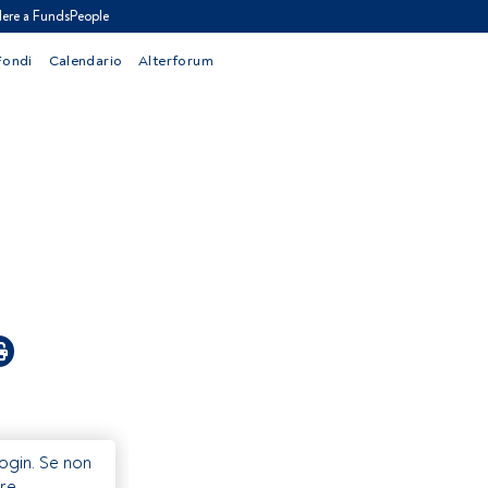
ere a FundsPeople
Fondi
Calendario
Alterforum
Login. Se non
re.