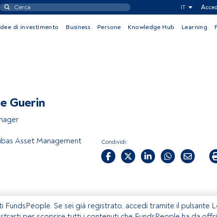
IT
Acced
Idee di investimento
Business
Persone
Knowledge Hub
Learning
e Guerin
nager
ibas Asset Management
Condividi:
ti FundsPeople. Se sei già registrato, accedi tramite il pulsante 
istrarti per scoprire tutti i contenuti che FundsPeople ha da offri