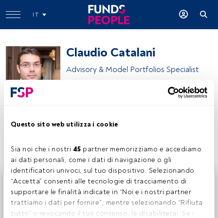
IT
Claudio Catalani
Advisory & Model Portfolios Specialist
Banca Generali
Questo sito web utilizza i cookie
Condividi:
Sia noi che i nostri 
45
 partner memorizziamo e accediamo 
ai dati personali, come i dati di navigazione o gli 
identificatori univoci, sul tuo dispositivo. Selezionando 
Questo è un articolo riservato agli utenti FundsPeople. Se
“Accetta” consenti alle tecnologie di tracciamento di 
sei già registrato, accedi tramite il pulsante Login. Se non
supportare le finalità indicate in “Noi e i nostri partner 
hai ancora un account, ti invitiamo a registrarti per scoprire
trattiamo i dati per fornire”, mentre selezionando “Rifiuta 
tutti i contenuti che FundsPeople ha da offrire.
tutto” o revocando il tuo consenso, le disabiliterai. Se i 