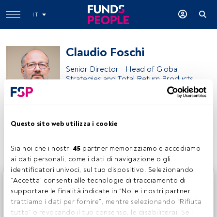
IT
Claudio Foschi
Senior Director - Head of Global
Strategies and Total Return Products
Eurizon
Questo sito web utilizza i cookie
Condividi:
Sia noi che i nostri 
45
 partner memorizziamo e accediamo 
ai dati personali, come i dati di navigazione o gli 
identificatori univoci, sul tuo dispositivo. Selezionando 
Questo è un articolo riservato agli utenti FundsPeople. Se
“Accetta” consenti alle tecnologie di tracciamento di 
sei già registrato, accedi tramite il pulsante Login. Se non
supportare le finalità indicate in “Noi e i nostri partner 
hai ancora un account, ti invitiamo a registrarti per scoprire
trattiamo i dati per fornire”, mentre selezionando “Rifiuta 
tutti i contenuti che FundsPeople ha da offrire.
tutto” o revocando il tuo consenso, le disabiliterai. Se i 