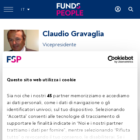
IT
Claudio Gravaglia
Vicepresidente
AAM Investment Ideas
Questo sito web utilizza i cookie
Condividi:
Sia noi che i nostri 
45
 partner memorizziamo e accediamo 
ai dati personali, come i dati di navigazione o gli 
identificatori univoci, sul tuo dispositivo. Selezionando 
Questo è un articolo riservato agli utenti FundsPeople. Se
“Accetta” consenti alle tecnologie di tracciamento di 
sei già registrato, accedi tramite il pulsante Login. Se non
supportare le finalità indicate in “Noi e i nostri partner 
hai ancora un account, ti invitiamo a registrarti per scoprire
trattiamo i dati per fornire”, mentre selezionando “Rifiuta 
tutti i contenuti che FundsPeople ha da offrire.
tutto” o revocando il tuo consenso, le disabiliterai. Se i 