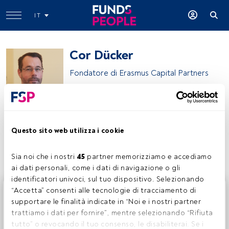
IT
Cor Dücker
Fondatore di Erasmus Capital Partners
Erasmus Capital Partners
Questo sito web utilizza i cookie
Condividi:
Sia noi che i nostri 
45
 partner memorizziamo e accediamo 
ai dati personali, come i dati di navigazione o gli 
identificatori univoci, sul tuo dispositivo. Selezionando 
Questo è un articolo riservato agli utenti FundsPeople. Se
“Accetta” consenti alle tecnologie di tracciamento di 
sei già registrato, accedi tramite il pulsante Login. Se non
supportare le finalità indicate in “Noi e i nostri partner 
hai ancora un account, ti invitiamo a registrarti per scoprire
trattiamo i dati per fornire”, mentre selezionando “Rifiuta 
tutti i contenuti che FundsPeople ha da offrire.
tutto” o revocando il tuo consenso, le disabiliterai. Se i 