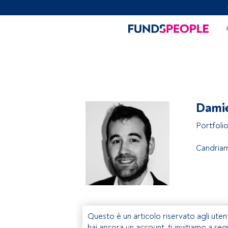
Dami
Portfoli
Candria
Questo è un articolo riservato agli uten
hai ancora un account, ti invitiamo a reg