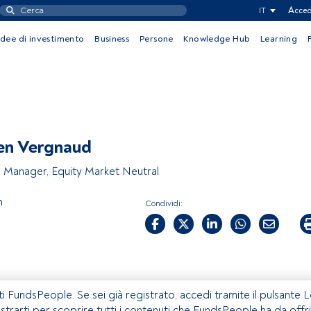
IT
Acced
Idee di investimento
Business
Persone
Knowledge Hub
Learning
en Vergnaud
o Manager, Equity Market Neutral
m
Condividi:
ti FundsPeople. Se sei già registrato, accedi tramite il pulsante 
istrarti per scoprire tutti i contenuti che FundsPeople ha da offri