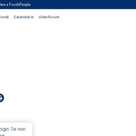
ere a FundsPeople
Fondi
Calendario
Alterforum
Login. Se non
re.