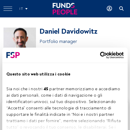
IT
Daniel Davidowitz
Portfolio manager
Polen Capital
Questo sito web utilizza i cookie
Condividi:
Sia noi che i nostri 
45
 partner memorizziamo e accediamo 
ai dati personali, come i dati di navigazione o gli 
identificatori univoci, sul tuo dispositivo. Selezionando 
Questo è un articolo riservato agli utenti FundsPeople. Se
“Accetta” consenti alle tecnologie di tracciamento di 
sei già registrato, accedi tramite il pulsante Login. Se non
supportare le finalità indicate in “Noi e i nostri partner 
hai ancora un account, ti invitiamo a registrarti per scoprire
trattiamo i dati per fornire”, mentre selezionando “Rifiuta 
tutti i contenuti che FundsPeople ha da offrire.
tutto” o revocando il tuo consenso, le disabiliterai. Se i 