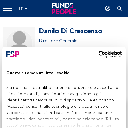
IT
Danilo Di Crescenzo
Direttore Generale
Fondenergia
Questo sito web utilizza i cookie
Condividi:
Sia noi che i nostri 
45
 partner memorizziamo e accediamo 
ai dati personali, come i dati di navigazione o gli 
identificatori univoci, sul tuo dispositivo. Selezionando 
Questo è un articolo riservato agli utenti FundsPeople. Se
“Accetta” consenti alle tecnologie di tracciamento di 
sei già registrato, accedi tramite il pulsante Login. Se non
supportare le finalità indicate in “Noi e i nostri partner 
hai ancora un account, ti invitiamo a registrarti per scoprire
trattiamo i dati per fornire”, mentre selezionando “Rifiuta 
tutti i contenuti che FundsPeople ha da offrire.
tutto” o revocando il tuo consenso, le disabiliterai. Se i 