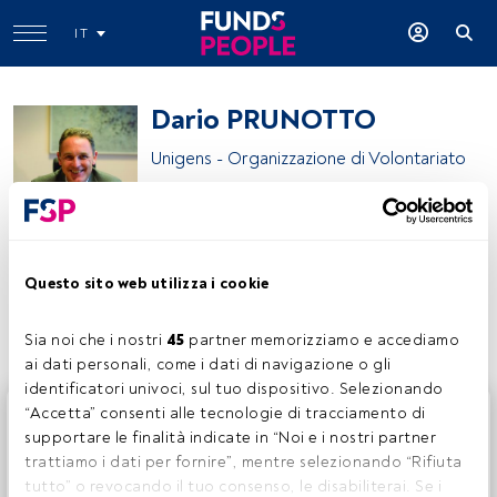
IT
Dario PRUNOTTO
Unigens - Organizzazione di Volontariato
Unicredit Private Banking
Questo sito web utilizza i cookie
Condividi:
Sia noi che i nostri 
45
 partner memorizziamo e accediamo 
ai dati personali, come i dati di navigazione o gli 
identificatori univoci, sul tuo dispositivo. Selezionando 
Questo è un articolo riservato agli utenti FundsPeople. Se
“Accetta” consenti alle tecnologie di tracciamento di 
sei già registrato, accedi tramite il pulsante Login. Se non
supportare le finalità indicate in “Noi e i nostri partner 
hai ancora un account, ti invitiamo a registrarti per scoprire
trattiamo i dati per fornire”, mentre selezionando “Rifiuta 
tutti i contenuti che FundsPeople ha da offrire.
tutto” o revocando il tuo consenso, le disabiliterai. Se i 