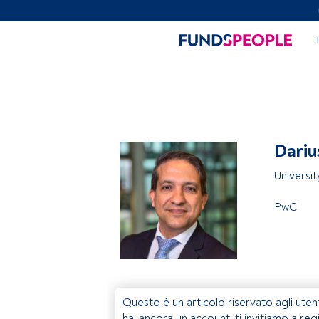
Dariu
Universi
PwC
Questo è un articolo riservato agli uten
hai ancora un account, ti invitiamo a reg