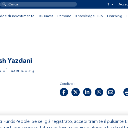
IT
Acced
Idee di investimento
Business
Persone
Knowledge Hub
Learning
sh Yazdani
ty of Luxembourg
Condividi:
ti FundsPeople. Se sei già registrato, accedi tramite il pulsante 
istrarti per scoprire tutti i contenuti che FundsPeople ha da offri