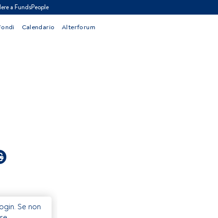
ere a FundsPeople
Fondi
Calendario
Alterforum
Login. Se non
re.