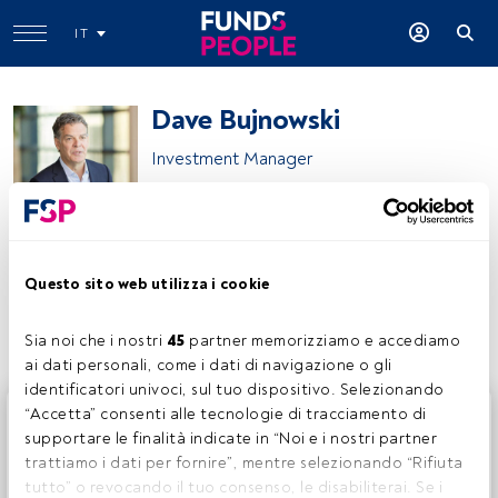
IT
Dave Bujnowski
Investment Manager
Baillie Gifford
Questo sito web utilizza i cookie
Condividi:
Sia noi che i nostri 
45
 partner memorizziamo e accediamo 
ai dati personali, come i dati di navigazione o gli 
identificatori univoci, sul tuo dispositivo. Selezionando 
Questo è un articolo riservato agli utenti FundsPeople. Se
“Accetta” consenti alle tecnologie di tracciamento di 
sei già registrato, accedi tramite il pulsante Login. Se non
supportare le finalità indicate in “Noi e i nostri partner 
hai ancora un account, ti invitiamo a registrarti per scoprire
trattiamo i dati per fornire”, mentre selezionando “Rifiuta 
tutti i contenuti che FundsPeople ha da offrire.
tutto” o revocando il tuo consenso, le disabiliterai. Se i 