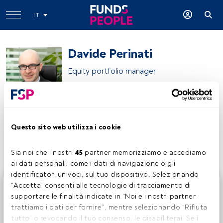
IT
Davide Perinati
Equity portfolio manager
Fideuram ISPB Asset Management SGR
Questo sito web utilizza i cookie
Condividi:
Sia noi che i nostri 
45
 partner memorizziamo e accediamo 
ai dati personali, come i dati di navigazione o gli 
identificatori univoci, sul tuo dispositivo. Selezionando 
Questo è un articolo riservato agli utenti FundsPeople. Se
“Accetta” consenti alle tecnologie di tracciamento di 
sei già registrato, accedi tramite il pulsante Login. Se non
supportare le finalità indicate in “Noi e i nostri partner 
hai ancora un account, ti invitiamo a registrarti per scoprire
trattiamo i dati per fornire”, mentre selezionando “Rifiuta 
tutti i contenuti che FundsPeople ha da offrire.
tutto” o revocando il tuo consenso, le disabiliterai. Se i 