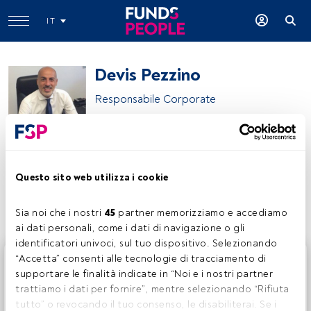
IT
Devis Pezzino
Responsabile Corporate
Banca Monte dei Paschi di Siena
Questo sito web utilizza i cookie
Condividi:
Sia noi che i nostri 
45
 partner memorizziamo e accediamo 
ai dati personali, come i dati di navigazione o gli 
identificatori univoci, sul tuo dispositivo. Selezionando 
Questo è un articolo riservato agli utenti FundsPeople. Se
“Accetta” consenti alle tecnologie di tracciamento di 
sei già registrato, accedi tramite il pulsante Login. Se non
supportare le finalità indicate in “Noi e i nostri partner 
hai ancora un account, ti invitiamo a registrarti per scoprire
trattiamo i dati per fornire”, mentre selezionando “Rifiuta 
tutti i contenuti che FundsPeople ha da offrire.
tutto” o revocando il tuo consenso, le disabiliterai. Se i 