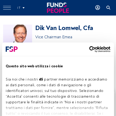
IT
Dik Van Lomwel, Cfa
Vice Chairman Emea
Neuberger
Questo sito web utilizza i cookie
Condividi:
Sia noi che i nostri 
45
 partner memorizziamo e accediamo 
ai dati personali, come i dati di navigazione o gli 
identificatori univoci, sul tuo dispositivo. Selezionando 
Questo è un articolo riservato agli utenti FundsPeople. Se
“Accetta” consenti alle tecnologie di tracciamento di 
sei già registrato, accedi tramite il pulsante Login. Se non
supportare le finalità indicate in “Noi e i nostri partner 
hai ancora un account, ti invitiamo a registrarti per scoprire
trattiamo i dati per fornire”, mentre selezionando “Rifiuta 
tutti i contenuti che FundsPeople ha da offrire.
tutto” o revocando il tuo consenso, le disabiliterai. Se i 