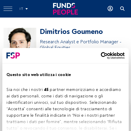
IT
Dimitrios Goumeno
Research Analyst e Portfolio Manager -
Global Equities
UBS Asset Management
Questo sito web utilizza i cookie
Condividi:
Sia noi che i nostri 
45
 partner memorizziamo e accediamo 
ai dati personali, come i dati di navigazione o gli 
identificatori univoci, sul tuo dispositivo. Selezionando 
Questo è un articolo riservato agli utenti FundsPeople. Se
“Accetta” consenti alle tecnologie di tracciamento di 
sei già registrato, accedi tramite il pulsante Login. Se non
supportare le finalità indicate in “Noi e i nostri partner 
hai ancora un account, ti invitiamo a registrarti per scoprire
trattiamo i dati per fornire”, mentre selezionando “Rifiuta 
tutti i contenuti che FundsPeople ha da offrire.
tutto” o revocando il tuo consenso, le disabiliterai. Se i 