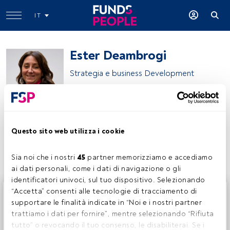
IT
Ester Deambrogi
Strategia e business Development
Sella SGR S.p.A.
Questo sito web utilizza i cookie
Condividi:
Sia noi che i nostri 
45
 partner memorizziamo e accediamo 
ai dati personali, come i dati di navigazione o gli 
identificatori univoci, sul tuo dispositivo. Selezionando 
Questo è un articolo riservato agli utenti FundsPeople. Se
“Accetta” consenti alle tecnologie di tracciamento di 
sei già registrato, accedi tramite il pulsante Login. Se non
supportare le finalità indicate in “Noi e i nostri partner 
hai ancora un account, ti invitiamo a registrarti per scoprire
trattiamo i dati per fornire”, mentre selezionando “Rifiuta 
tutti i contenuti che FundsPeople ha da offrire.
tutto” o revocando il tuo consenso, le disabiliterai. Se i 