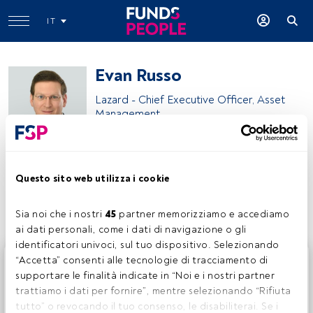
IT
Evan Russo
Lazard - Chief Executive Officer, Asset
Management
Lazard Asset Management
Questo sito web utilizza i cookie
Condividi:
Sia noi che i nostri 
45
 partner memorizziamo e accediamo 
ai dati personali, come i dati di navigazione o gli 
identificatori univoci, sul tuo dispositivo. Selezionando 
Questo è un articolo riservato agli utenti FundsPeople. Se
“Accetta” consenti alle tecnologie di tracciamento di 
sei già registrato, accedi tramite il pulsante Login. Se non
supportare le finalità indicate in “Noi e i nostri partner 
hai ancora un account, ti invitiamo a registrarti per scoprire
trattiamo i dati per fornire”, mentre selezionando “Rifiuta 
tutti i contenuti che FundsPeople ha da offrire.
tutto” o revocando il tuo consenso, le disabiliterai. Se i 