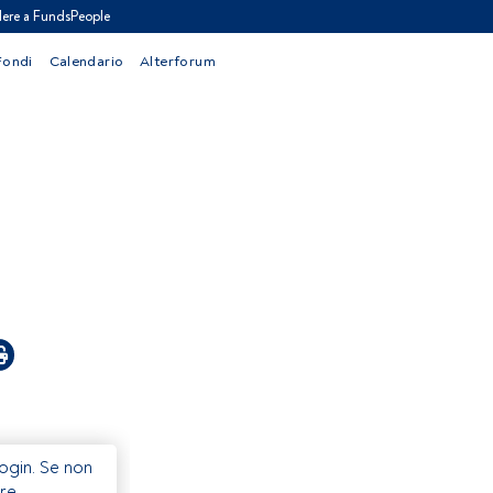
ere a FundsPeople
Fondi
Calendario
Alterforum
Login. Se non
re.