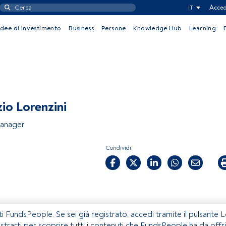
IT
Acced
Idee di investimento
Business
Persone
Knowledge Hub
Learning
zio Lorenzini
Manager
Condividi:
ti FundsPeople. Se sei già registrato, accedi tramite il pulsante 
istrarti per scoprire tutti i contenuti che FundsPeople ha da offri