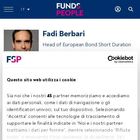
IT
Fadi Berbari
Head of European Bond Short Duration
BNP Paribas Asset Management
Questo sito web utilizza i cookie
Condividi:
Sia noi che i nostri 
45
 partner memorizziamo e accediamo 
ai dati personali, come i dati di navigazione o gli 
identificatori univoci, sul tuo dispositivo. Selezionando 
Questo è un articolo riservato agli utenti FundsPeople. Se
“Accetta” consenti alle tecnologie di tracciamento di 
sei già registrato, accedi tramite il pulsante Login. Se non
supportare le finalità indicate in “Noi e i nostri partner 
hai ancora un account, ti invitiamo a registrarti per scoprire
trattiamo i dati per fornire”, mentre selezionando “Rifiuta 
tutti i contenuti che FundsPeople ha da offrire.
tutto” o revocando il tuo consenso, le disabiliterai. Se i 