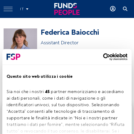
IT
Federica Baiocchi
Assistant Director
EY
Questo sito web utilizza i cookie
Condividi:
Sia noi che i nostri 
45
 partner memorizziamo e accediamo 
ai dati personali, come i dati di navigazione o gli 
identificatori univoci, sul tuo dispositivo. Selezionando 
Questo è un articolo riservato agli utenti FundsPeople. Se
“Accetta” consenti alle tecnologie di tracciamento di 
sei già registrato, accedi tramite il pulsante Login. Se non
supportare le finalità indicate in “Noi e i nostri partner 
hai ancora un account, ti invitiamo a registrarti per scoprire
trattiamo i dati per fornire”, mentre selezionando “Rifiuta 
tutti i contenuti che FundsPeople ha da offrire.
tutto” o revocando il tuo consenso, le disabiliterai. Se i 