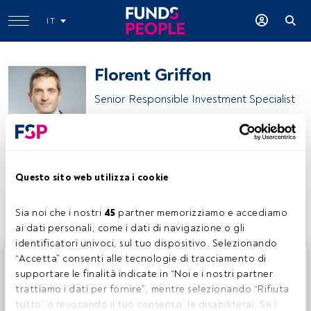
IT
Florent Griffon
Senior Responsible Investment Specialist
DPAM
Questo sito web utilizza i cookie
Condividi:
Sia noi che i nostri 
45
 partner memorizziamo e accediamo 
ai dati personali, come i dati di navigazione o gli 
identificatori univoci, sul tuo dispositivo. Selezionando 
Questo è un articolo riservato agli utenti FundsPeople. Se
“Accetta” consenti alle tecnologie di tracciamento di 
sei già registrato, accedi tramite il pulsante Login. Se non
supportare le finalità indicate in “Noi e i nostri partner 
hai ancora un account, ti invitiamo a registrarti per scoprire
trattiamo i dati per fornire”, mentre selezionando “Rifiuta 
tutti i contenuti che FundsPeople ha da offrire.
tutto” o revocando il tuo consenso, le disabiliterai. Se i 