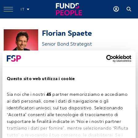
IT
Florian Spaete
Senior Bond Strategist
Banca Generali
Questo sito web utilizza i cookie
Condividi:
Sia noi che i nostri 
45
 partner memorizziamo e accediamo 
ai dati personali, come i dati di navigazione o gli 
identificatori univoci, sul tuo dispositivo. Selezionando 
Questo è un articolo riservato agli utenti FundsPeople. Se
“Accetta” consenti alle tecnologie di tracciamento di 
sei già registrato, accedi tramite il pulsante Login. Se non
supportare le finalità indicate in “Noi e i nostri partner 
hai ancora un account, ti invitiamo a registrarti per scoprire
trattiamo i dati per fornire”, mentre selezionando “Rifiuta 
tutti i contenuti che FundsPeople ha da offrire.
tutto” o revocando il tuo consenso, le disabiliterai. Se i 