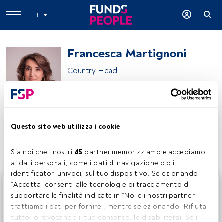
IT
Francesca Martignoni
Country Head
Fidelity International
Questo sito web utilizza i cookie
Condividi:
Sia noi che i nostri 
45
 partner memorizziamo e accediamo 
ai dati personali, come i dati di navigazione o gli 
identificatori univoci, sul tuo dispositivo. Selezionando 
Questo è un articolo riservato agli utenti FundsPeople. Se
“Accetta” consenti alle tecnologie di tracciamento di 
sei già registrato, accedi tramite il pulsante Login. Se non
supportare le finalità indicate in “Noi e i nostri partner 
hai ancora un account, ti invitiamo a registrarti per scoprire
trattiamo i dati per fornire”, mentre selezionando “Rifiuta 
tutti i contenuti che FundsPeople ha da offrire.
tutto” o revocando il tuo consenso, le disabiliterai. Se i 