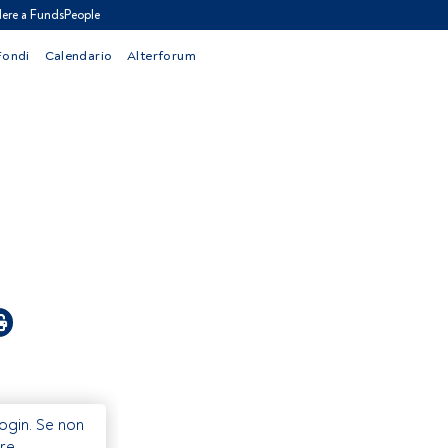
ere a FundsPeople
Fondi
Calendario
Alterforum
Login. Se non
re.