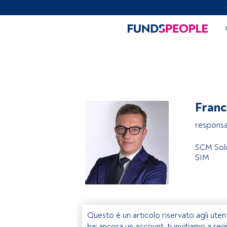
Franc
responsa
SCM Solu
SIM
Questo è un articolo riservato agli uten
hai ancora un account, ti invitiamo a reg