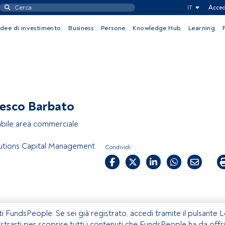
IT
Acced
Idee di investimento
Business
Persone
Knowledge Hub
Learning
esco Barbato
bile area commerciale
tions Capital Management
Condividi:
ti FundsPeople. Se sei già registrato, accedi tramite il pulsante 
istrarti per scoprire tutti i contenuti che FundsPeople ha da offri