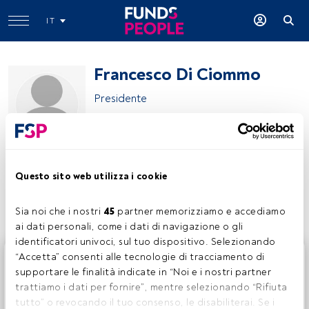
IT
Francesco Di Ciommo
Presidente
Previndai
Questo sito web utilizza i cookie
Condividi:
Sia noi che i nostri 
45
 partner memorizziamo e accediamo 
ai dati personali, come i dati di navigazione o gli 
identificatori univoci, sul tuo dispositivo. Selezionando 
Questo è un articolo riservato agli utenti FundsPeople. Se
“Accetta” consenti alle tecnologie di tracciamento di 
sei già registrato, accedi tramite il pulsante Login. Se non
supportare le finalità indicate in “Noi e i nostri partner 
hai ancora un account, ti invitiamo a registrarti per scoprire
trattiamo i dati per fornire”, mentre selezionando “Rifiuta 
tutti i contenuti che FundsPeople ha da offrire.
tutto” o revocando il tuo consenso, le disabiliterai. Se i 