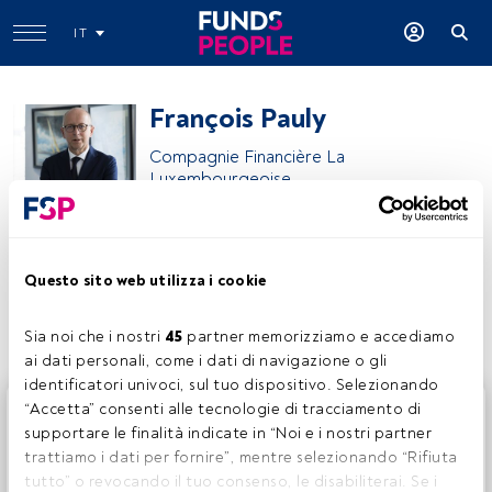
IT
François Pauly
Compagnie Financière La
Luxembourgeoise
Edmond de Rothschild
Questo sito web utilizza i cookie
Condividi:
Sia noi che i nostri 
45
 partner memorizziamo e accediamo 
ai dati personali, come i dati di navigazione o gli 
identificatori univoci, sul tuo dispositivo. Selezionando 
Questo è un articolo riservato agli utenti FundsPeople. Se
“Accetta” consenti alle tecnologie di tracciamento di 
sei già registrato, accedi tramite il pulsante Login. Se non
supportare le finalità indicate in “Noi e i nostri partner 
hai ancora un account, ti invitiamo a registrarti per scoprire
trattiamo i dati per fornire”, mentre selezionando “Rifiuta 
tutti i contenuti che FundsPeople ha da offrire.
tutto” o revocando il tuo consenso, le disabiliterai. Se i 