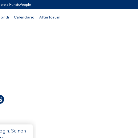
ere a FundsPeople
Fondi
Calendario
Alterforum
Login. Se non
re.