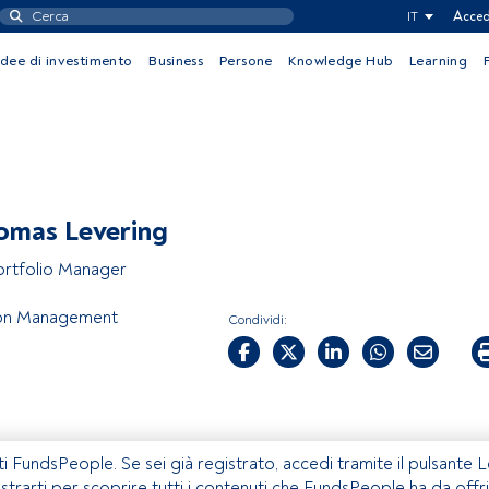
IT
Acced
Idee di investimento
Business
Persone
Knowledge Hub
Learning
omas Levering
ortfolio Manager
ton Management
Condividi:
ti FundsPeople. Se sei già registrato, accedi tramite il pulsante 
istrarti per scoprire tutti i contenuti che FundsPeople ha da offri