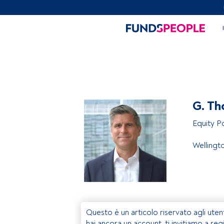
G. Th
Equity P
Welling
Questo è un articolo riservato agli uten
hai ancora un account, ti invitiamo a reg