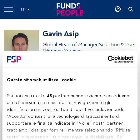
IT
Gavin Asip
Global Head of Manager Selection & Due
Diligence Services
Morningstar
Questo sito web utilizza i cookie
Condividi:
Sia noi che i nostri 
45
 partner memorizziamo e accediamo 
ai dati personali, come i dati di navigazione o gli 
identificatori univoci, sul tuo dispositivo. Selezionando 
Questo è un articolo riservato agli utenti FundsPeople. Se
“Accetta” consenti alle tecnologie di tracciamento di 
sei già registrato, accedi tramite il pulsante Login. Se non
supportare le finalità indicate in “Noi e i nostri partner 
hai ancora un account, ti invitiamo a registrarti per scoprire
trattiamo i dati per fornire”, mentre selezionando “Rifiuta 
tutti i contenuti che FundsPeople ha da offrire.
tutto” o revocando il tuo consenso, le disabiliterai. Se i 