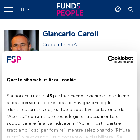
IT
Giancarlo Caroli
Credemtel SpA
Credem
Questo sito web utilizza i cookie
Condividi:
Sia noi che i nostri 
45
 partner memorizziamo e accediamo 
ai dati personali, come i dati di navigazione o gli 
identificatori univoci, sul tuo dispositivo. Selezionando 
Questo è un articolo riservato agli utenti FundsPeople. Se
“Accetta” consenti alle tecnologie di tracciamento di 
sei già registrato, accedi tramite il pulsante Login. Se non
supportare le finalità indicate in “Noi e i nostri partner 
hai ancora un account, ti invitiamo a registrarti per scoprire
trattiamo i dati per fornire”, mentre selezionando “Rifiuta 
tutti i contenuti che FundsPeople ha da offrire.
tutto” o revocando il tuo consenso, le disabiliterai. Se i 