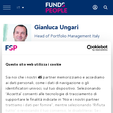
IT
Gianluca Ungari
Head of Portfolio Management Italy
Vontobel Asset Management
Questo sito web utilizza i cookie
Condividi:
Sia noi che i nostri 
45
 partner memorizziamo e accediamo 
ai dati personali, come i dati di navigazione o gli 
identificatori univoci, sul tuo dispositivo. Selezionando 
Questo è un articolo riservato agli utenti FundsPeople. Se
“Accetta” consenti alle tecnologie di tracciamento di 
sei già registrato, accedi tramite il pulsante Login. Se non
supportare le finalità indicate in “Noi e i nostri partner 
hai ancora un account, ti invitiamo a registrarti per scoprire
trattiamo i dati per fornire”, mentre selezionando “Rifiuta 
tutti i contenuti che FundsPeople ha da offrire.
tutto” o revocando il tuo consenso, le disabiliterai. Se i 