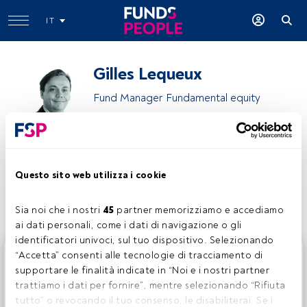
IT
Gilles Lequeux
Fund Manager Fundamental equity
Candriam
Questo sito web utilizza i cookie
Condividi:
Sia noi che i nostri 
45
 partner memorizziamo e accediamo 
ai dati personali, come i dati di navigazione o gli 
identificatori univoci, sul tuo dispositivo. Selezionando 
Questo è un articolo riservato agli utenti FundsPeople. Se
“Accetta” consenti alle tecnologie di tracciamento di 
sei già registrato, accedi tramite il pulsante Login. Se non
supportare le finalità indicate in “Noi e i nostri partner 
hai ancora un account, ti invitiamo a registrarti per scoprire
trattiamo i dati per fornire”, mentre selezionando “Rifiuta 
tutti i contenuti che FundsPeople ha da offrire.
tutto” o revocando il tuo consenso, le disabiliterai. Se i 