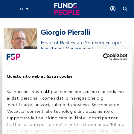
IT
Giorgio Pieralli
Head of Real Estate Southern Europe
Investment Management
Zurich
Questo sito web utilizza i cookie
Condividi:
Sia noi che i nostri 
45
 partner memorizziamo e accediamo 
ai dati personali, come i dati di navigazione o gli 
identificatori univoci, sul tuo dispositivo. Selezionando 
Questo è un articolo riservato agli utenti FundsPeople. Se
“Accetta” consenti alle tecnologie di tracciamento di 
sei già registrato, accedi tramite il pulsante Login. Se non
supportare le finalità indicate in “Noi e i nostri partner 
hai ancora un account, ti invitiamo a registrarti per scoprire
trattiamo i dati per fornire”, mentre selezionando “Rifiuta 
tutti i contenuti che FundsPeople ha da offrire.
tutto” o revocando il tuo consenso, le disabiliterai. Se i 