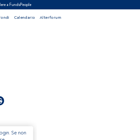
ere a FundsPeople
Fondi
Calendario
Alterforum
Login. Se non
re.