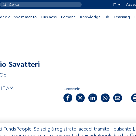
IT
Acced
Idee di investimento
Business
Persone
Knowledge Hub
Learning
io Savatteri
Cie
HF AM
Condividi:
ti FundsPeople. Se sei già registrato, accedi tramite il pulsante 
istrarti per scoprire tutti i contenuti che FundsPeople ha da offri