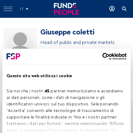
IT
Giuseppe coletti
Head of public and private markets
ENPAF - Ente Nazionale Previdenza Assistenza Farmacisti
Questo sito web utilizza i cookie
Condividi:
Sia noi che i nostri 
45
 partner memorizziamo e accediamo 
ai dati personali, come i dati di navigazione o gli 
identificatori univoci, sul tuo dispositivo. Selezionando 
Questo è un articolo riservato agli utenti FundsPeople. Se
“Accetta” consenti alle tecnologie di tracciamento di 
sei già registrato, accedi tramite il pulsante Login. Se non
supportare le finalità indicate in “Noi e i nostri partner 
hai ancora un account, ti invitiamo a registrarti per scoprire
trattiamo i dati per fornire”, mentre selezionando “Rifiuta 
tutti i contenuti che FundsPeople ha da offrire.
tutto” o revocando il tuo consenso, le disabiliterai. Se i 