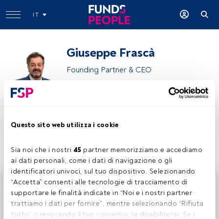
IT
Giuseppe Frascà
Founding Partner & CEO
Firstance
Questo sito web utilizza i cookie
Condividi:
Sia noi che i nostri 
45
 partner memorizziamo e accediamo 
ai dati personali, come i dati di navigazione o gli 
identificatori univoci, sul tuo dispositivo. Selezionando 
Questo è un articolo riservato agli utenti FundsPeople. Se
“Accetta” consenti alle tecnologie di tracciamento di 
sei già registrato, accedi tramite il pulsante Login. Se non
supportare le finalità indicate in “Noi e i nostri partner 
hai ancora un account, ti invitiamo a registrarti per scoprire
trattiamo i dati per fornire”, mentre selezionando “Rifiuta 
tutti i contenuti che FundsPeople ha da offrire.
tutto” o revocando il tuo consenso, le disabiliterai. Se i 