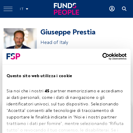
IT
Giuseppe Prestia
Head of Italy
Carlyle Group
Questo sito web utilizza i cookie
Condividi:
Sia noi che i nostri 
45
 partner memorizziamo e accediamo 
ai dati personali, come i dati di navigazione o gli 
identificatori univoci, sul tuo dispositivo. Selezionando 
Questo è un articolo riservato agli utenti FundsPeople. Se
“Accetta” consenti alle tecnologie di tracciamento di 
sei già registrato, accedi tramite il pulsante Login. Se non
supportare le finalità indicate in “Noi e i nostri partner 
hai ancora un account, ti invitiamo a registrarti per scoprire
trattiamo i dati per fornire”, mentre selezionando “Rifiuta 
tutti i contenuti che FundsPeople ha da offrire.
tutto” o revocando il tuo consenso, le disabiliterai. Se i 