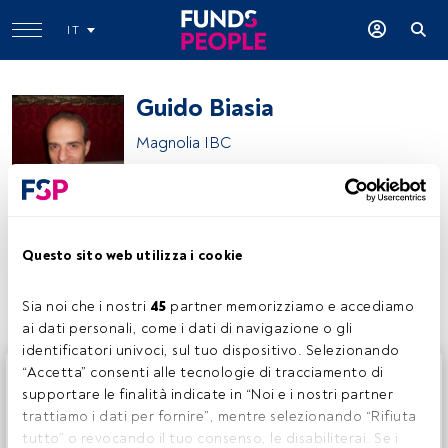
IT
Guido Biasia
Magnolia IBC
Symphonia SGR S.p.A.
Questo sito web utilizza i cookie
Condividi:
Sia noi che i nostri 
45
 partner memorizziamo e accediamo 
ai dati personali, come i dati di navigazione o gli 
identificatori univoci, sul tuo dispositivo. Selezionando 
Questo è un articolo riservato agli utenti FundsPeople. Se
“Accetta” consenti alle tecnologie di tracciamento di 
sei già registrato, accedi tramite il pulsante Login. Se non
supportare le finalità indicate in “Noi e i nostri partner 
hai ancora un account, ti invitiamo a registrarti per scoprire
trattiamo i dati per fornire”, mentre selezionando “Rifiuta 
tutti i contenuti che FundsPeople ha da offrire.
tutto” o revocando il tuo consenso, le disabiliterai. Se i 