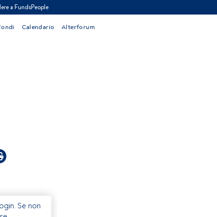
ere a FundsPeople
Fondi
Calendario
Alterforum
Login. Se non
re.