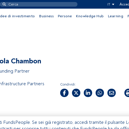
IT
Acced
Idee di investimento
Business
Persone
Knowledge Hub
Learning
ola Chambon
unding Partner
nfrastructure Partners
Condividi:
ti FundsPeople. Se sei già registrato, accedi tramite il pulsante 
istrarti per scoprire tutti i contenuti che FundsPeople ha da offri