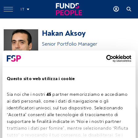
IT
Hakan Aksoy
Senior Portfolio Manager
Amundi
Questo sito web utilizza i cookie
Condividi:
Sia noi che i nostri 
45
 partner memorizziamo e accediamo 
ai dati personali, come i dati di navigazione o gli 
identificatori univoci, sul tuo dispositivo. Selezionando 
Questo è un articolo riservato agli utenti FundsPeople. Se
“Accetta” consenti alle tecnologie di tracciamento di 
sei già registrato, accedi tramite il pulsante Login. Se non
supportare le finalità indicate in “Noi e i nostri partner 
hai ancora un account, ti invitiamo a registrarti per scoprire
trattiamo i dati per fornire”, mentre selezionando “Rifiuta 
tutti i contenuti che FundsPeople ha da offrire.
tutto” o revocando il tuo consenso, le disabiliterai. Se i 