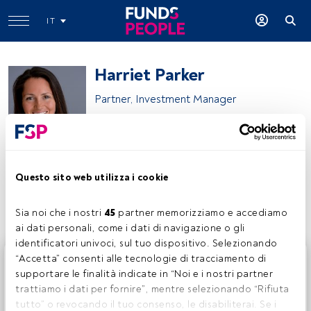
IT
Harriet Parker
Partner, Investment Manager
Liontrust
Questo sito web utilizza i cookie
Condividi:
Sia noi che i nostri 
45
 partner memorizziamo e accediamo 
ai dati personali, come i dati di navigazione o gli 
identificatori univoci, sul tuo dispositivo. Selezionando 
Questo è un articolo riservato agli utenti FundsPeople. Se
“Accetta” consenti alle tecnologie di tracciamento di 
sei già registrato, accedi tramite il pulsante Login. Se non
supportare le finalità indicate in “Noi e i nostri partner 
hai ancora un account, ti invitiamo a registrarti per scoprire
trattiamo i dati per fornire”, mentre selezionando “Rifiuta 
tutti i contenuti che FundsPeople ha da offrire.
tutto” o revocando il tuo consenso, le disabiliterai. Se i 