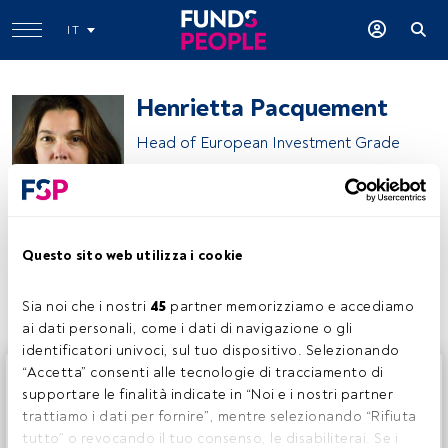
IT
Henrietta Pacquement
Head of European Investment Grade
Allspring Global Investments
Questo sito web utilizza i cookie
Condividi:
Sia noi che i nostri 
45
 partner memorizziamo e accediamo 
ai dati personali, come i dati di navigazione o gli 
identificatori univoci, sul tuo dispositivo. Selezionando 
Questo è un articolo riservato agli utenti FundsPeople. Se
“Accetta” consenti alle tecnologie di tracciamento di 
sei già registrato, accedi tramite il pulsante Login. Se non
supportare le finalità indicate in “Noi e i nostri partner 
hai ancora un account, ti invitiamo a registrarti per scoprire
trattiamo i dati per fornire”, mentre selezionando “Rifiuta 
tutti i contenuti che FundsPeople ha da offrire.
tutto” o revocando il tuo consenso, le disabiliterai. Se i 