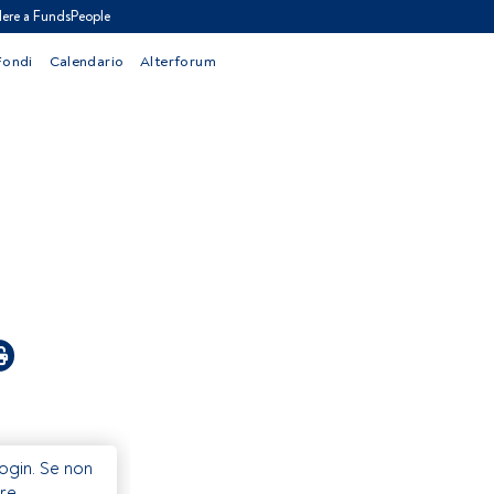
ere a FundsPeople
Fondi
Calendario
Alterforum
Login. Se non
re.