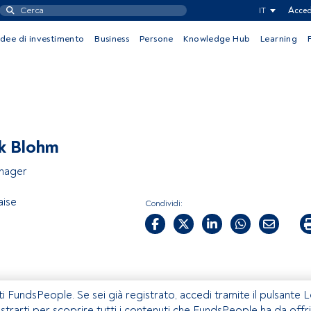
IT
Acced
Idee di investimento
Business
Persone
Knowledge Hub
Learning
k Blohm
nager
aise
Condividi:
ti FundsPeople. Se sei già registrato, accedi tramite il pulsante 
istrarti per scoprire tutti i contenuti che FundsPeople ha da offri