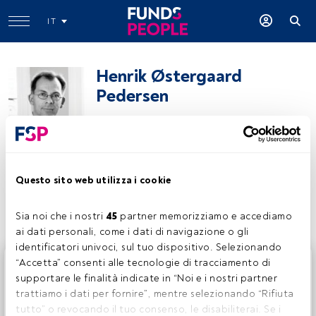
IT
Henrik Østergaard
Pedersen
Boligspecialist
Nordea Asset Management
Questo sito web utilizza i cookie
Condividi:
Sia noi che i nostri 
45
 partner memorizziamo e accediamo 
ai dati personali, come i dati di navigazione o gli 
identificatori univoci, sul tuo dispositivo. Selezionando 
Questo è un articolo riservato agli utenti FundsPeople. Se
“Accetta” consenti alle tecnologie di tracciamento di 
sei già registrato, accedi tramite il pulsante Login. Se non
supportare le finalità indicate in “Noi e i nostri partner 
hai ancora un account, ti invitiamo a registrarti per scoprire
trattiamo i dati per fornire”, mentre selezionando “Rifiuta 
tutti i contenuti che FundsPeople ha da offrire.
tutto” o revocando il tuo consenso, le disabiliterai. Se i 