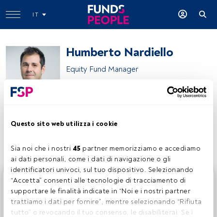
IT
Humberto Nardiello
Equity Fund Manager
DPAM
Questo sito web utilizza i cookie
Condividi:
Sia noi che i nostri 
45
 partner memorizziamo e accediamo 
ai dati personali, come i dati di navigazione o gli 
identificatori univoci, sul tuo dispositivo. Selezionando 
Questo è un articolo riservato agli utenti FundsPeople. Se
“Accetta” consenti alle tecnologie di tracciamento di 
sei già registrato, accedi tramite il pulsante Login. Se non
supportare le finalità indicate in “Noi e i nostri partner 
hai ancora un account, ti invitiamo a registrarti per scoprire
trattiamo i dati per fornire”, mentre selezionando “Rifiuta 
tutti i contenuti che FundsPeople ha da offrire.
tutto” o revocando il tuo consenso, le disabiliterai. Se i 