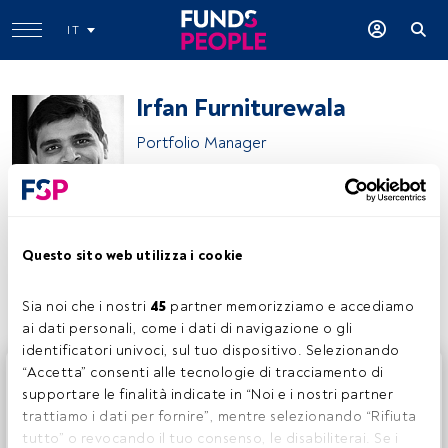
IT
Irfan Furniturewala
Portfolio Manager
Capital Group
Questo sito web utilizza i cookie
Condividi:
Sia noi che i nostri 
45
 partner memorizziamo e accediamo 
ai dati personali, come i dati di navigazione o gli 
identificatori univoci, sul tuo dispositivo. Selezionando 
Questo è un articolo riservato agli utenti FundsPeople. Se
“Accetta” consenti alle tecnologie di tracciamento di 
sei già registrato, accedi tramite il pulsante Login. Se non
supportare le finalità indicate in “Noi e i nostri partner 
hai ancora un account, ti invitiamo a registrarti per scoprire
trattiamo i dati per fornire”, mentre selezionando “Rifiuta 
tutti i contenuti che FundsPeople ha da offrire.
tutto” o revocando il tuo consenso, le disabiliterai. Se i 