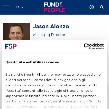
IT
Jason Alonzo
Managing Director
J.P. Morgan Asset Management
Questo sito web utilizza i cookie
Condividi:
Sia noi che i nostri 
45
 partner memorizziamo e accediamo 
ai dati personali, come i dati di navigazione o gli 
identificatori univoci, sul tuo dispositivo. Selezionando 
Questo è un articolo riservato agli utenti FundsPeople. Se
“Accetta” consenti alle tecnologie di tracciamento di 
sei già registrato, accedi tramite il pulsante Login. Se non
supportare le finalità indicate in “Noi e i nostri partner 
hai ancora un account, ti invitiamo a registrarti per scoprire
trattiamo i dati per fornire”, mentre selezionando “Rifiuta 
tutti i contenuti che FundsPeople ha da offrire.
tutto” o revocando il tuo consenso, le disabiliterai. Se i 