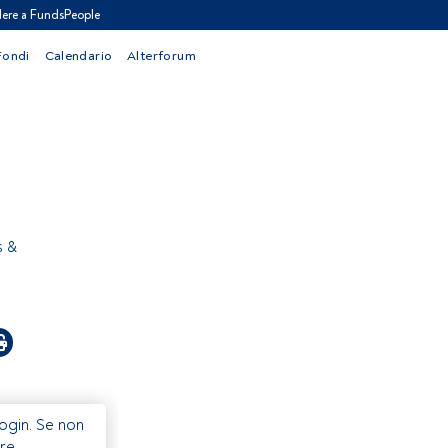
ere a FundsPeople
Fondi
Calendario
Alterforum
s &
Login. Se non
re.