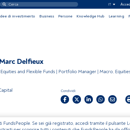
IT
Acced
Idee di investimento
Business
Persone
Knowledge Hub
Learning
Marc Delfieux
Equities and Flexible Funds | Portfolio Manager | Macro, Equitie
Capital
Condividi:
ti FundsPeople. Se sei già registrato, accedi tramite il pulsante 
istrarti per scoprire tutti i contenuti che FundsPeople ha da offri